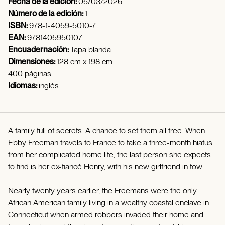
Fecha de la edición:
05/03/2026
Número de la edición:
1
ISBN:
978-1-4059-5010-7
EAN:
9781405950107
Encuadernación:
Tapa blanda
Dimensiones:
128 cm x 198 cm
400 páginas
Idiomas:
inglés
A family full of secrets. A chance to set them all free. When
Ebby Freeman travels to France to take a three-month hiatus
from her complicated home life, the last person she expects
to find is her ex-fiancé Henry, with his new girlfriend in tow.
Nearly twenty years earlier, the Freemans were the only
African American family living in a wealthy coastal enclave in
Connecticut when armed robbers invaded their home and