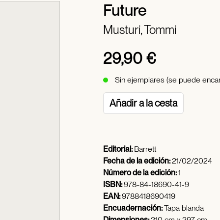
Future
Musturi, Tommi
29,90 €
Sin ejemplares (se puede encar
Añadir a la cesta
Editorial:
Barrett
Fecha de la edición:
21/02/2024
Número de la edición:
1
ISBN:
978-84-18690-41-9
EAN:
9788418690419
Encuadernación:
Tapa blanda
Dimensiones:
210 cm x 297 cm