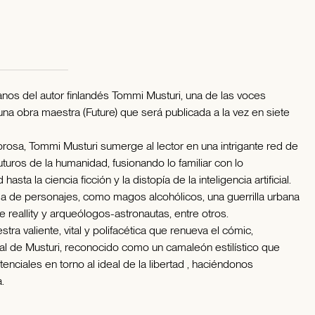
 manos del autor finlandés Tommi Musturi, una de las voces
 una obra maestra (Future) que será publicada a la vez en siete
sa, Tommi Musturi sumerge al lector en una intrigante red de
uturos de la humanidad, fusionando lo familiar con lo
asta la ciencia ficción y la distopía de la inteligencia artificial.
a de personajes, como magos alcohólicos, una guerrilla urbana
e reallity y arqueólogos-astronautas, entre otros.
ra valiente, vital y polifacética que renueva el cómic,
ual de Musturi, reconocido como un camaleón estilístico que
nciales en torno al ideal de la libertad , haciéndonos
.