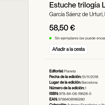
Estuche trilogía 
García Sáenz de Urturi,
58,50 €
Sin ejemplares (se puede encar
Añadir a la cesta
Editorial:
Planeta
Fecha de la edición:
15/11/2018
Lugar de la edición:
Barcelona
Número de la edición:
1
ISBN:
978-84-08-19628-0
EAN:
9788408196280
Colección:
Autores Españoles e I