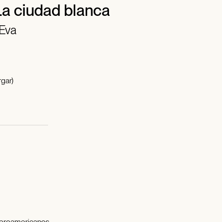
La ciudad blanca
 Eva
gar)
beroamericanos