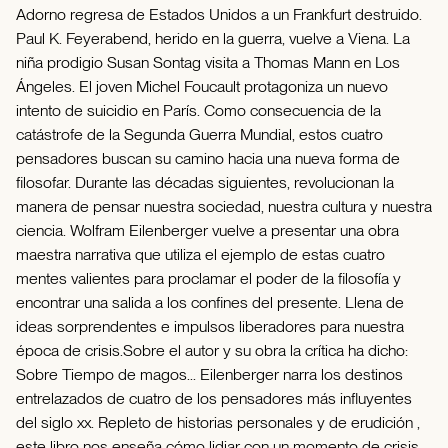
Adorno regresa de Estados Unidos a un Frankfurt destruido.
Paul K. Feyerabend, herido en la guerra, vuelve a Viena. La
niña prodigio Susan Sontag visita a Thomas Mann en Los
Ángeles. El joven Michel Foucault protagoniza un nuevo
intento de suicidio en París. Como consecuencia de la
catástrofe de la Segunda Guerra Mundial, estos cuatro
pensadores buscan su camino hacia una nueva forma de
filosofar. Durante las décadas siguientes, revolucionan la
manera de pensar nuestra sociedad, nuestra cultura y nuestra
ciencia. Wolfram Eilenberger vuelve a presentar una obra
maestra narrativa que utiliza el ejemplo de estas cuatro
mentes valientes para proclamar el poder de la filosofía y
encontrar una salida a los confines del presente. Llena de
ideas sorprendentes e impulsos liberadores para nuestra
época de crisis.Sobre el autor y su obra la crítica ha dicho:
Sobre Tiempo de magos... Eilenberger narra los destinos
entrelazados de cuatro de los pensadores más influyentes
del siglo xx. Repleto de historias personales y de erudición ,
este libro nos enseña cómo lidiar con un momento de crisis,