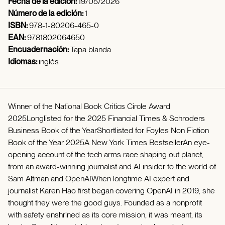
Fecha de la edición:
19/05/2026
Número de la edición:
1
ISBN:
978-1-80206-465-0
EAN:
9781802064650
Encuadernación:
Tapa blanda
Idiomas:
inglés
Winner of the National Book Critics Circle Award
2025Longlisted for the 2025 Financial Times & Schroders
Business Book of the YearShortlisted for Foyles Non Fiction
Book of the Year 2025A New York Times BestsellerAn eye-
opening account of the tech arms race shaping out planet,
from an award-winning journalist and AI insider to the world of
Sam Altman and OpenAIWhen longtime AI expert and
journalist Karen Hao first began covering OpenAI in 2019, she
thought they were the good guys. Founded as a nonprofit
with safety enshrined as its core mission, it was meant, its