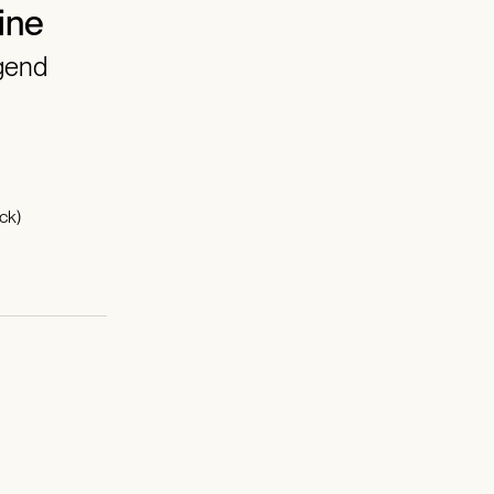
ine
gend
ck)