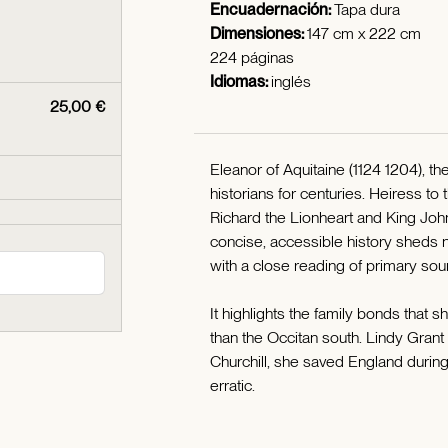
Encuadernación:
Tapa dura
Dimensiones:
147 cm x 222 cm
224 páginas
Idiomas:
inglés
25,00 €
Eleanor of Aquitaine (1124 1204), t
historians for centuries. Heiress to
Richard the Lionheart and King Joh
concise, accessible history sheds n
with a close reading of primary sou
It highlights the family bonds that s
than the Occitan south. Lindy Grant 
Churchill, she saved England during 
erratic.