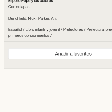
El pollo Pepe y los colores
Con solapas
Denchfield, Nick
;
Parker, Ant
Español
/
Libro infantil y juvenil
/
Prelectores
/
Prelectura, pre
primeros conocimientos
/
Añadir a favoritos