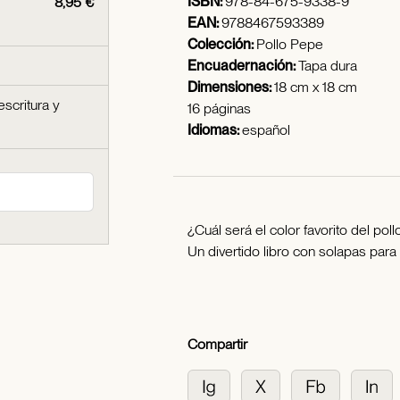
ISBN:
978-84-675-9338-9
8,95 €
EAN:
9788467593389
Colección:
Pollo Pepe
Encuadernación:
Tapa dura
Dimensiones:
18 cm x 18 cm
escritura y
16 páginas
Idiomas:
español
¿Cuál será el color favorito del pol
Un divertido libro con solapas para 
Compartir