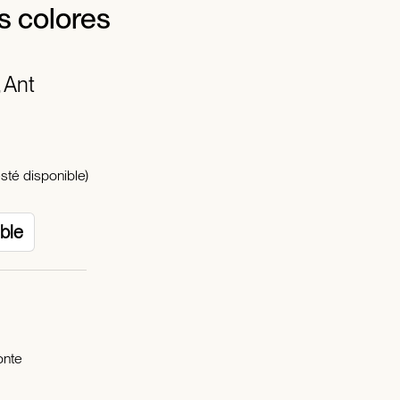
os colores
, Ant
sté disponible)
ible
onte