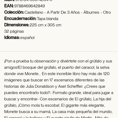
EAN:
9788469642849
Colección:
Castellano - A Partir De 3 Años - Álbumes - Otro
Encuadernación:
Tapa blanda
Dimensiones:
225 cm x 305 cm
32 páginas
Idiomas:
español
¡Pon a prueba tu observación y diviértete con el grúfalo y sus
amigos!El bosque del grúfalo, el puerto del caracol, la selva
donde vive Monete... En este increíble libro hay más de 120
imágenes que buscar en 17 escenarios diferentes de las
historias de Julia Donaldson y Axel Scheffler. ¿Crees que
puedes encontrarlo todo?- Formato grande, ideal para jugar a
buscar y encontrar- Con escenarios de El grúfalo, La hija del
grúfalo, ¡Cómo mola tu escoba!, El gigante más elegante,
Monete busca a su mamá, La casa más pequeña del mundo,
El caracol y la ballena y El cuento sin fin de Martín.- Más de