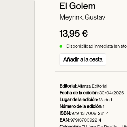
El Golem
Meyrink, Gustav
13,95 €
Disponibilidad inmediata (en sto
Añadir a la cesta
Editorial:
Alianza Editorial
Fecha de la edición:
30/04/2026
Lugar de la edición:
Madrid
Número de la edición:
1
ISBN:
979-13-7009-221-4
EAN:
9791370092214
Colección:
El Libro De Bolsillo - Li