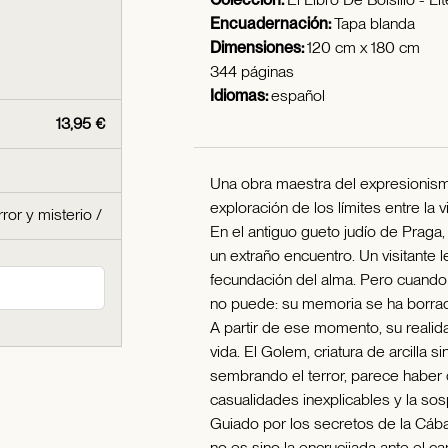
Encuadernación:
Tapa blanda
Dimensiones:
120 cm x 180 cm
344 páginas
Idiomas:
español
13,95 €
Una obra maestra del expresionismo
exploración de los límites entre la vi
rror y misterio
/
En el antiguo gueto judío de Praga, 
un extraño encuentro. Un visitante l
fecundación del alma. Pero cuando 
no puede: su memoria se ha borra
A partir de ese momento, su realid
vida. El Golem, criatura de arcilla s
sembrando el terror, parece haber 
casualidades inexplicables y la so
Guiado por los secretos de la Cábal
no es sino la encrucijada ante el ca