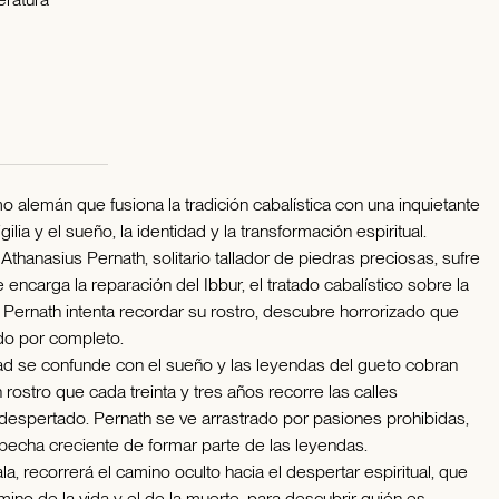
 alemán que fusiona la tradición cabalística con una inquietante
gilia y el sueño, la identidad y la transformación espiritual.
Athanasius Pernath, solitario tallador de piedras preciosas, sufre
e encarga la reparación del Ibbur, el tratado cabalístico sobre la
Pernath intenta recordar su rostro, descubre horrorizado que
do por completo.
ad se confunde con el sueño y las leyendas del gueto cobran
in rostro que cada treinta y tres años recorre las calles
despertado. Pernath se ve arrastrado por pasiones prohibidas,
specha creciente de formar parte de las leyendas.
a, recorrerá el camino oculto hacia el despertar espiritual, que
mino de la vida y el de la muerte, para descubrir quién es