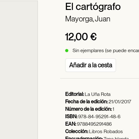
El cartógrafo
Mayorga, Juan
12,00 €
Sin ejemplares (se puede encar
Añadir a la cesta
Editorial:
La Uña Rota
Fecha de la edición:
21/01/2017
Número de la edición:
1
ISBN:
978-84-95291-48-6
EAN:
9788495291486
Colección:
Libros Robados
Encuadernación:
Tapa blanda