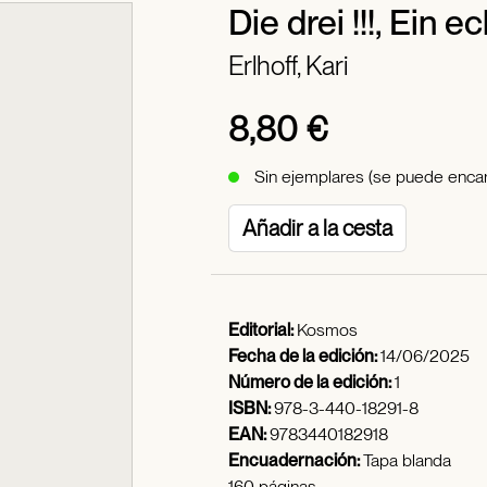
Die drei !!!, Ein e
Erlhoff, Kari
8,80 €
Sin ejemplares (se puede encar
Añadir a la cesta
Editorial:
Kosmos
Fecha de la edición:
14/06/2025
Número de la edición:
1
ISBN:
978-3-440-18291-8
EAN:
9783440182918
Encuadernación:
Tapa blanda
160 páginas