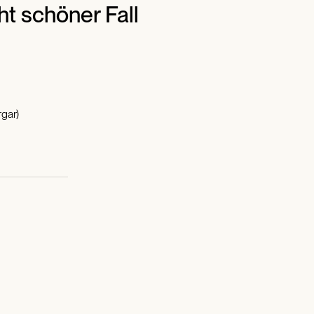
cht schöner Fall
gar)