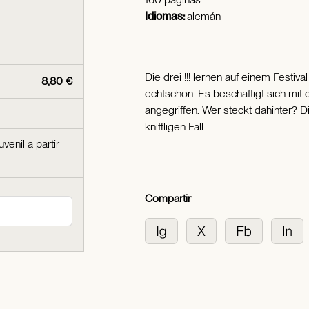
Idiomas:
alemán
Die drei !!! lernen auf einem Festiv
8,80 €
echtschön. Es beschäftigt sich mi
angegriffen. Wer steckt dahinter? D
kniffligen Fall.
uvenil a partir
Compartir