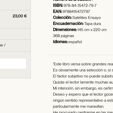
ISBN:
978-84-15472-79-7
EAN:
9788415472797
23,00 €
Colección:
Satélites Ensayo
Encuadernación:
Tapa dura
Dimensiones:
145 cm x 220 cm
368 páginas
Idiomas:
español
ne
/
'Este libro versa sobre grandes rea
Es obviamente una selección o, si 
El factor subjetivo no puede substr
Quizás el lector lamente muchas au
Mi intención, sin embargo, es ceñ
Deseo y espero que el lector goce 
ningún sentido representativo a es
particularmente me maravillan.
He procurado centrarme en las mejor