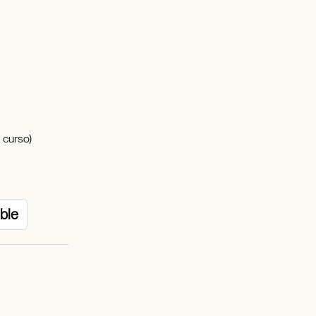
 curso)
ible