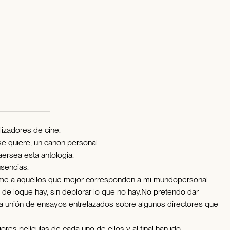
lizadores de cine.
se quiere, un canon personal.
aersea esta antología.
sencias.
irme a aquéllos que mejor corresponden a mi mundopersonal.
de loque hay, sin deplorar lo que no hay.No pretendo dar
ta unión de ensayos entrelazados sobre algunos directores que
es películas de cada uno de ellos y al final han ido