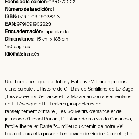
Fecha de la edición:
08/04/2022
Número de la edición:
1
ISBN:
979-1-09-190282-3
EAN:
9791091902823
Encuadernación:
Tapa blanda
Dimensiones:
115 cm x 185 cm
160 páginas
Idiomas:
francés
Une herméneutique de Johnny Halliday ; Voltaire à propos
d'une culbute ; L'Histoire de Gil Blas de Santillane de Le Sage
; Les souvenirs d'enfance et La Morale au cours élémentaire,
de L. Lévesque et H. Leclercq, inspecteurs de
l'enseignement primaire ; Les Souvenirs d'enfance et de
jeunesse d'Ernest Renan ; L'Histoire de ma vie de Casanova,
l'étoile liberté, et Dante "Au milieu du chemin de notre vie" ;
Les coiffeurs et la prison ; Les envies de Guido Ceronetti ; La