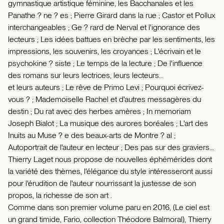
gymnastique artistique féminine, les Bacchanales et les
Panathe ? ne ? es ; Pierre Girard dans la rue ; Castor et Pollux
interchangeables ; Ge ? rard de Nerval et l'ignorance des
lecteurs ; Les idées battues en brèche par les sentiments, les
impressions, les souvenirs, les croyances ; L'écrivain et le
psychokine ? siste ; Le temps de la lecture ; De l'influence
des romans sur leurs lectrices, leurs lecteurs...
et leurs auteurs ; Le rêve de Primo Levi ; Pourquoi écrivez-
vous ? ; Mademoiselle Rachel et d'autres messagères du
destin ; Du rat avec des herbes amères ; In memoriam
Joseph Bialot ; La musique des aurores boréales ; L'art des
Inuits au Muse ? e des beaux-arts de Montre ? al ;
Autoportrait de l'auteur en lecteur ; Des pas sur des graviers...
Thierry Laget nous propose de nouvelles éphémérides dont
la variété des thèmes, l'élégance du style intéresseront aussi
pour l'érudition de l'auteur nourrissant la justesse de son
propos, la richesse de son art .
Comme dans son premier volume paru en 2016, (Le ciel est
un grand timide, Fario, collection Théodore Balmoral), Thierry