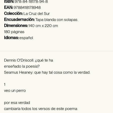
ISBN:
978-84-18178-94-8
EAN:
9788418178948
Colección:
La Cruz del Sur
Encuadernación:
Tapa blanda con solapas
Dimensiones:
140 cm x 220 cm
180 páginas
Idiomas:
español
Dennis O'Driscoll: ¿qué te ha
enseñado la poesía?
Seamus Heaney: que hay tal cosa como la verdad.
1
veo un perro
por esa verdad
cambiaría todos los versos de este poema