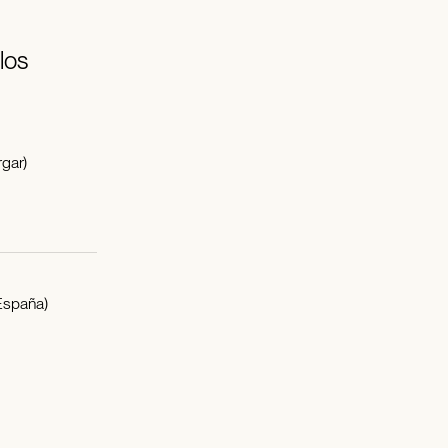
los
gar)
España)