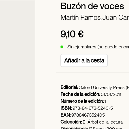
Buzón de voces
Martín Ramos, Juan Car
9,10 €
Sin ejemplares (se puede encar
Añadir a la cesta
Editorial:
Oxford University Press (
Fecha de la edición:
01/01/2011
Número de la edición:
1
ISBN:
978-84-673-5240-5
EAN:
9788467352405
Colección:
El Árbol de la lectura
Dimensiones:
135 cm x 200 cm