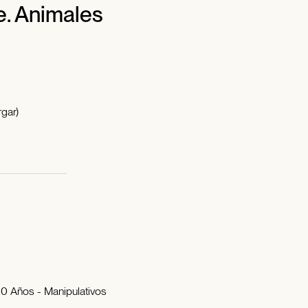
e. Animales
gar)
e 0 Años - Manipulativos