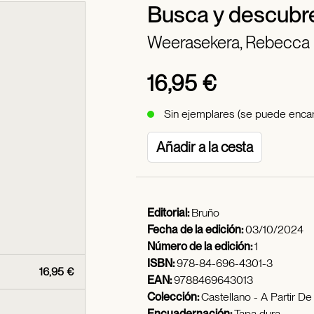
Busca y descubr
Weerasekera, Rebecca
16,95 €
Sin ejemplares (se puede encar
Añadir a la cesta
Editorial:
Bruño
Fecha de la edición:
03/10/2024
Número de la edición:
1
ISBN:
978-84-696-4301-3
16,95 €
EAN:
9788469643013
Colección:
Castellano - A Partir D
Encuadernación:
Tapa dura