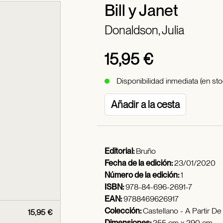
Bill y Janet
Donaldson, Julia
15,95 €
Disponibilidad inmediata (en sto
Añadir a la cesta
Editorial:
Bruño
Fecha de la edición:
23/01/2020
Número de la edición:
1
ISBN:
978-84-696-2691-7
EAN:
9788469626917
Colección:
Castellano - A Partir D
15,95 €
Dimensiones:
255 cm x 290 cm