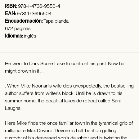
ISBN:
978-1-4736-9550-4
EAN:
9781473695504
Encuadernación:
Tapa blanda
672 páginas
Idiomas:
inglés
He went to Dark Score Lake to confront his past. Now he
might drown in it . .
. When Mike Noonan's wife dies unexpectedly, the bestselling
author suffers from writer's block. Until he is drawn to his
summer home, the beautiful lakeside retreat called Sara
Laughs.
Here Mike finds the once familiar town in the tyrannical grip of
millionaire Max Devore. Devore is hell-bent on getting
custody of his deceased son's daughter and is twisting the