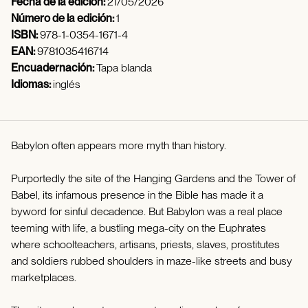
Fecha de la edición:
21/05/2026
Número de la edición:
1
ISBN:
978-1-0354-1671-4
EAN:
9781035416714
Encuadernación:
Tapa blanda
Idiomas:
inglés
Babylon often appears more myth than history.
Purportedly the site of the Hanging Gardens and the Tower of
Babel, its infamous presence in the Bible has made it a
byword for sinful decadence. But Babylon was a real place
teeming with life, a bustling mega-city on the Euphrates
where schoolteachers, artisans, priests, slaves, prostitutes
and soldiers rubbed shoulders in maze-like streets and busy
marketplaces.