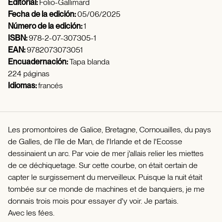
Editorial:
Folio-Gallimard
Fecha de la edición:
05/06/2025
Número de la edición:
1
ISBN:
978-2-07-307305-1
EAN:
9782073073051
Encuadernación:
Tapa blanda
224 páginas
Idiomas:
francés
Les promontoires de Galice, Bretagne, Cornouailles, du pays
de Galles, de l'île de Man, de l'Irlande et de l'Ecosse
dessinaient un arc. Par voie de mer j'allais relier les miettes
de ce déchiquetage. Sur cette courbe, on était certain de
capter le surgissement du merveilleux. Puisque la nuit était
tombée sur ce monde de machines et de banquiers, je me
donnais trois mois pour essayer d'y voir. Je partais.
Avec les fées.