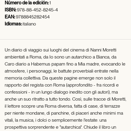
Número de la edición:
1
ISBN:
978-88-452-8245-4
EAN:
9788845282454
Idiomas:
italiano
Un diario di viaggio sui luoghi del cinema di Nanni Moretti
ambientati a Roma, da Io sono un autarchico a Bianca, da
Caro diario a Habemus papam fino a Mia madre, evocando le
atmosfere, i personaggi, le battute proverbiali entrate nella
memoria collettiva. Da queste pagine emerge non solo il
rapporto del regista con Roma (approfondito - fra ricordi e
confessioni - in un lungo dialogo inedito con gli autori), ma
anche un suo ritratto a tutto tondo. Così, sulle tracce di Moretti,
il lettore scopre una Roma diversa, fatta di case, di terrazze
per niente mondane, di panchine, di piaceri anche minimi ma
vitali, la musica, i dolci o semplicemente l'estate: una
prospettiva sorprendente e "autarchica". Chiude il libro un