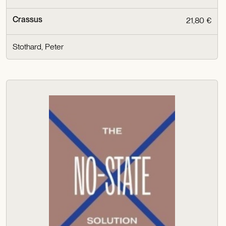
Crassus
21,80 €
Stothard, Peter