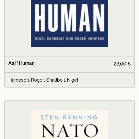
As If Human
28,00 €
Hampson, Roger
;
Shadbolt, Nigel