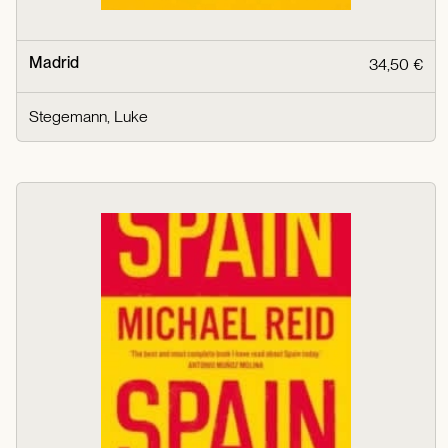
Madrid
34,50 €
Stegemann, Luke