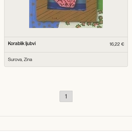
Korablik ljubvi
16,22 €
Surova, Zina
1