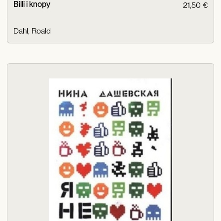
Billi i knopy
21,50 €
Dahl, Roald