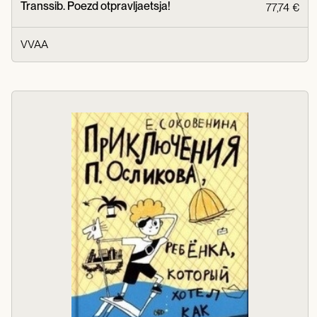
Transsib. Poezd otpravljaetsja!
77,74 €
VVAA