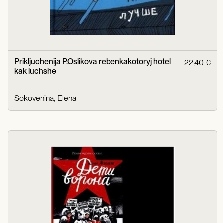
Prikljuchenija P.Oslikova rebenkakotoryj hotel
22,40 €
kak luchshe
Sokovenina, Elena