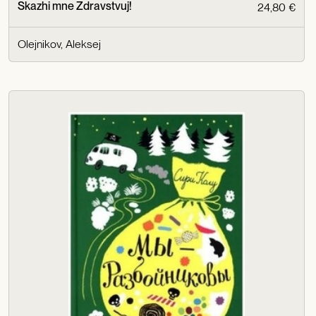
Skazhi mne Zdravstvuj!
24,80 €
Olejnikov, Aleksej