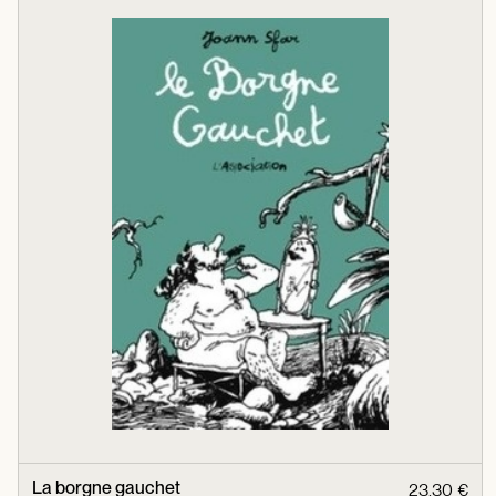
La borgne gauchet
23,30 €