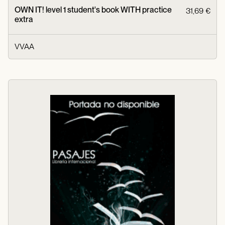
OWN IT! level 1 student's book WITH practice
31,69 €
extra
VVAA