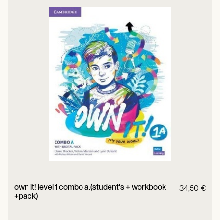
own it! level 1 combo a.(student's + workbook
34,50 €
+pack)