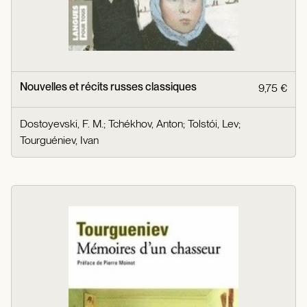
Nouvelles et récits russes classiques
9,75 €
Dostoyevski, F. M.
;
Tchékhov, Anton
;
Tolstói, Lev
;
Tourguéniev, Ivan