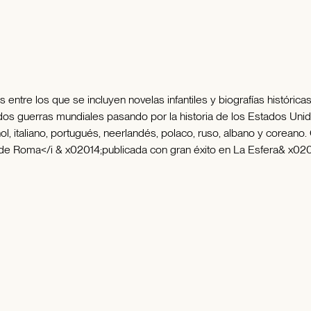
ntre los que se incluyen novelas infantiles y biografías histórica
 dos guerras mundiales pasando por la historia de los Estados Unid
l, italiano, portugués, neerlandés, polaco, ruso, albano y coreano
 de Roma</i & x02014;publicada con gran éxito en La Esfera& x0201