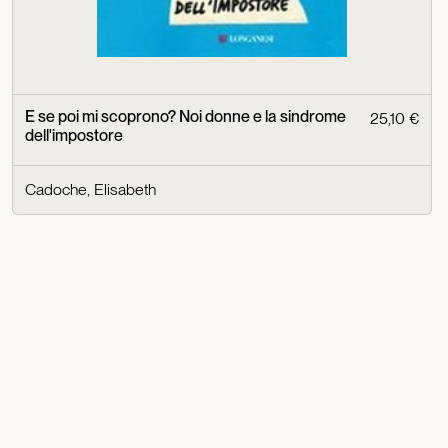
E se poi mi scoprono? Noi donne e la sindrome
25,10 €
dell'impostore
Cadoche, Elisabeth